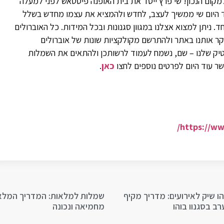
קום הנכון! שי פרץ ייסד את בית האופנה פיסטאש לפני למעלה
אז ועד היום שי ממשיך לעצב, לחדש ולהמציא את עצמו מחדש בשלל
. ניתן למצוא אצלנו במגוון סגנונות ובכל המידות. כל האוברולים
בקר אותנו באתר ולהתרשם מקולקציות שונות של אוברולים
בוטיק שלנו – שם, נשמח לעמוד לרשותכן ולהתאים את השמלות
שר עוד היום לפרטים נוספים לחצו
כאן
.
https://w
ו שיק לאירועים: מדריך מקיף
שמלות למלאות: המדריך המלא
ב בסגנון בוהו
מחמיאה ונכונה