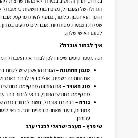
בנוחות. יתרון זה חשוב במיוחד לאימהות שרוצות לי
הגדולה של האוברול, נשים רבות חוששות כי אוברול 
ההפך הוא הנכון. כלומר, בנוסף להיותו פרקטי, אובר
שמלות וחצאיות מסורתיות. אוברולים מגיעים במגוון 
לטעם האישי שלהן.
איך לבחור אוברול?
הנה מספר טיפים שיעזרו לכן לבחור את האוברול המו
סגנון החתונה –
הגורם הראשון שיש לקחת בחש
אם החתונה רשמית, אולי כדאי לבחור באוברול 
מזג האוויר –
אם החתונה מתקיימת בחודשי הקי
מתקיימת בחודשי החורף, כדאי לבחור בבד עב
גזרה –
בבחירת אוברול, חשוב לבחור בגזרה ש
צמודים, בעוד שאחרים רפויים יותר. כדאי לנס
עבורכן.
שי פרץ – מעצב ישראלי לבגדי ערב