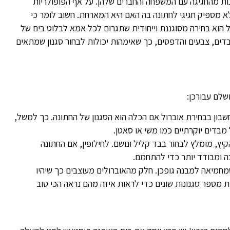
הנות מהחגיגה עם המשפחה והחברים שלהן. על אף הפופולריות
לא מספיק חגיגי לחתונה בה האם היא המארחת. חשוב לומר כי
ול הוא בחירה מסוגננת וייחודית שתגרום לכל אמא לבלוט בים של
בדים, צבעים והדפסים, כך שאימהות יכולות לבחור סגנון שמתאים
שלם עבורכן:
בון בבחירת אוברול אם הכלה הוא הסגנון של החתונה. כך למשל,
מבדים יוקרתיים כמו משי או סאטן.
ץ, מומלץ לבחור בבד קליל ונושם. לחילופין, אם החתונה
ה ומבודד יותר כדי להתחמם.
מחמיאה למבנה גופכן. חלק מהאוברולים מעוצבים כך שיהיו
ות מספר סגנונות שונים כדי לראות איזה מהם נראה הכי טוב