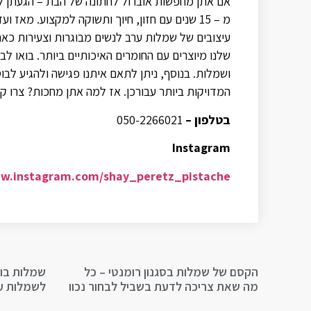
אם אתן מחפשות אוברול לחתונה של הבת – הגעתן למ
מ – 15 שנים עם חזון, חיוך ותשוקה למקצוע. מ
עיצובים של שמלות ערב לנשים מבוגרות וצעירות כאחד
שלנו מיוצרים עם החומרים האיכותיים ביותר. בואו ל
ושמלות. בנוסף, ניתן לתאם איתנו פגישה ולהגיע ל
המדויקות ביותר עבורכן. אז למה אתן מחכות? צרו ק
בטלפון –
050-2266021
Instagram
ww.instagram.com/shay_peretz_pistache/
הקסם של שמלות בסגנון רומנטי – כל
שמלות בוה
מה שאת צריכה לדעת בשביל לבחור נכון
לשמלות ער