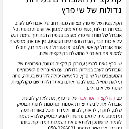
גדולות של שי פרץ
הקולקציה של שי פרץ מציעה מגוון רחב של אוברולים לערב
במידות גדולות, אשר מתאימים למגוון אירועים וסגנונות. כל
אוברול של מותג שי פרץ מעוצב בקפידה רבה תוך שימת דגש
על איכות הבד, הגזרה והפרטים הקטנים. בין אם אתן מחפשות
אחר אוברול קלאסי ואלגנטי או אוברול נועז ומודרני, תוכלו
למצוא את האוברול המושלם בקולקציה שלנו.
שי פרץ גאים להציע עבורכן קולקציה מגוונת ואיכותית של
אוברולים לערב במידות גדולות. עם האוברולים האיכותיים
והמעוצבים של שי פרץ, כל אישה יכולה להרגיש בטוחה, נוחה
ומלאת סטייל. בואו לבקר אותנו באתר ולהתרשם מקולקציות
שונות של אוברולים.
עם
הקולקציה המרהיבה
של שי פרץ, את לא רק לובשת
אוברול- את לובשת יצירת אמנות. מוזמנות לחנות הבוטיק
שלנו, לחקור, לראות, לבחור ולמדוד והכל באווירה חמה
ומזמינה. ניתן לתאם פגישה ולהגיע לבוטיק שלנו – נשמח
לעמוד לרשותכן ולהתאים את השמלות המדויקות ביותר
עבורכן. צרו קשר במספר 050-2266021.