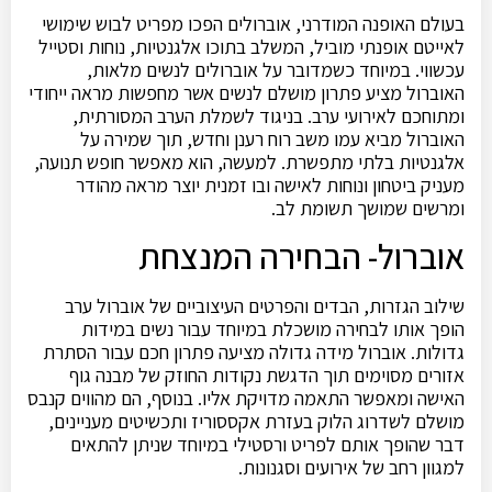
בעולם האופנה המודרני, אוברולים הפכו מפריט לבוש שימושי
לאייטם אופנתי מוביל, המשלב בתוכו אלגנטיות, נוחות וסטייל
עכשווי. במיוחד כשמדובר על אוברולים לנשים מלאות,
האוברול מציע פתרון מושלם לנשים אשר מחפשות מראה ייחודי
ומתוחכם לאירועי ערב. בניגוד לשמלת הערב המסורתית,
האוברול מביא עמו משב רוח רענן וחדש, תוך שמירה על
אלגנטיות בלתי מתפשרת. למעשה, הוא מאפשר חופש תנועה,
מעניק ביטחון ונוחות לאישה ובו זמנית יוצר מראה מהודר
ומרשים שמושך תשומת לב.
אוברול- הבחירה המנצחת
שילוב הגזרות, הבדים והפרטים העיצוביים של אוברול ערב
הופך אותו לבחירה מושכלת במיוחד עבור נשים במידות
גדולות. אוברול מידה גדולה מציעה פתרון חכם עבור הסתרת
אזורים מסוימים תוך הדגשת נקודות החוזק של מבנה גוף
האישה ומאפשר התאמה מדויקת אליו. בנוסף, הם מהווים קנבס
מושלם לשדרוג הלוק בעזרת אקססוריז ותכשיטים מעניינים,
דבר שהופך אותם לפריט ורסטילי במיוחד שניתן להתאים
למגוון רחב של אירועים וסגנונות.