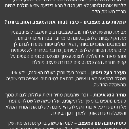
ללבוש אותה ולנסוע לאירוע הגדול הבא בידיעה שהיא הולכת להיות
מרכז תשומת הלב.
שמלות ערב מעצבים – כיצד נבחר את המעצב הטוב ביותר?
אם את מחפשת שמלות ערב מעצבים רבים יתייצבו להציג בפנייך
את הקולקציות שלהם, בטענה כי מדובר בבד האיכותי ביותר,
מהמותגים המוכרים ביותר, ושאר מילים יפות שנועדו לגרום לך
לרכוש את הסחורה שלהם. לעיתים, מדובר בסחורה לא איכותית
ומהר מאוד את עלולה למצוא עצמך מוציאה סכומים נוספים על
קנייה חוזרת. הנה כמה טיפים לבחירת מעצב מוצלח:
מעצב בעל ניסיון
– מעצב בעל וותק בעולם האופנה, יידע איזו
שמלה להתאים לאיזו אישה, בהתאם למידותיה, אופייה ודרישותיה
מהשמלה החדשה.
מחיר הוא איכות
– זכרי שהצעות מחיר זולות עלולות לגבות ממך
כספים נוספים בהמשך על תיקונים, ועל רכישה של שמלה נוספת.
אל תתפשרי על איכות השמלה, היי מוכנה לשלם את המחיר המלא
והשמלה תשרת אותך לאורך זמן רב יותר.
כימיה טובה עם המעצב
– לפני הרכישה, בדקי את הכימיה שלך
עם המעצב; האם הוא מקשיב לך? האם שניכם משדרים על אותו